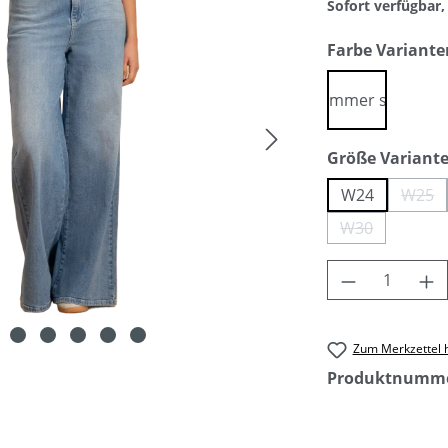
Sofort verfügbar, 
Farbe Variante
summer sky
Größe Variant
W24
W25
(Die
W30
(Diese Option 
Produkt An
Zum Merkzettel 
Produktnumm