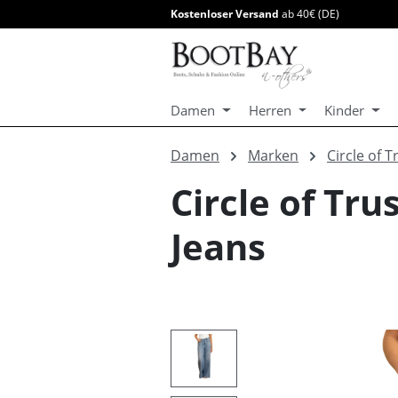
Kostenloser Versand
ab 40€ (DE)
springen
Zur Hauptnavigation springen
Damen
Herren
Kinder
Damen
Marken
Circle of T
Circle of T
Jeans
Bildergalerie überspringen