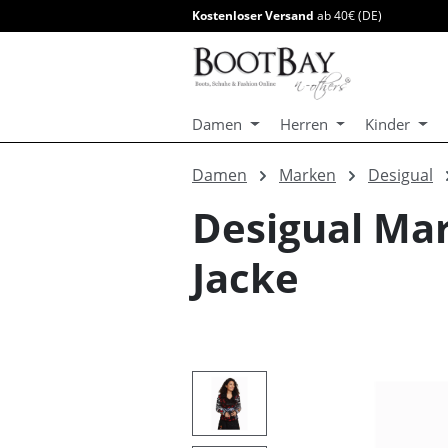
Kostenloser Versand
ab 40€ (DE)
springen
Zur Hauptnavigation springen
Damen
Herren
Kinder
Damen
Marken
Desigual
Desigual Mar
Jacke
Bildergalerie überspringen