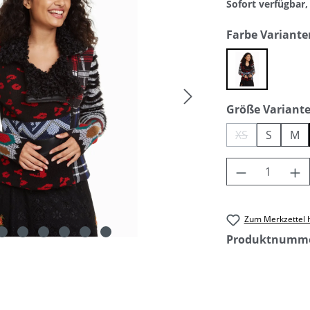
Sofort verfügbar, 
Farbe Variante
negro / sch
Größe Variant
XS
S
M
(Diese Option i
Produkt An
Zum Merkzettel 
Produktnumm