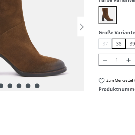
Farbe Variante
cuoio
Größe Variant
37
38
3
(Diese Option i
Produkt An
Zum Merkzettel 
Produktnumm