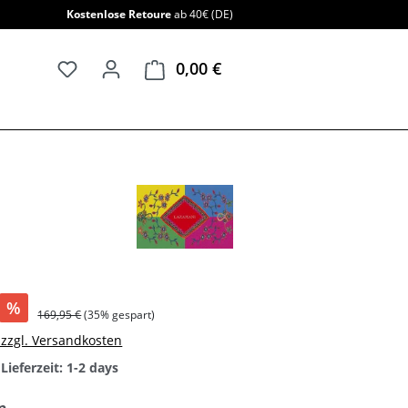
Kostenlose Retoure
ab 40€ (DE)
0,00 €
Warenkorb enthält 0 Positi
%
169,95 €
(35% gespart)
. zzgl. Versandkosten
Lieferzeit: 1-2 days
auswählen