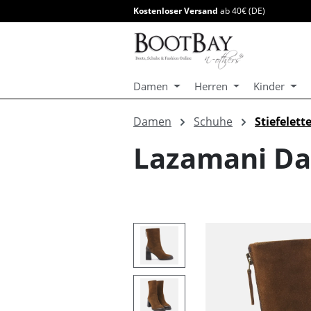
Kostenloser Versand
ab 40€ (DE)
springen
Zur Hauptnavigation springen
Damen
Herren
Kinder
Damen
Schuhe
Stiefelett
Lazamani Dam
Bildergalerie überspringen