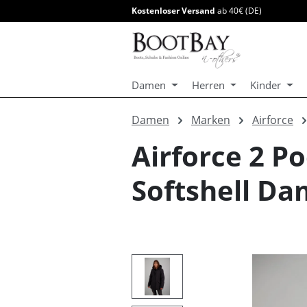
Kostenloser Versand
ab 40€ (DE)
springen
Zur Hauptnavigation springen
Damen
Herren
Kinder
Damen
Marken
Airforce
Airforce 2 P
Softshell D
Bildergalerie überspringen