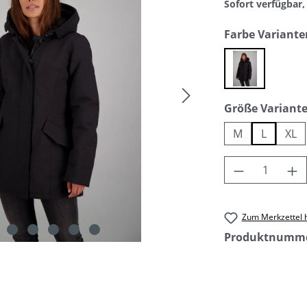
Sofort verfügbar, 
Farbe Variante
true black
Größe Variant
M
L
XL
Produkt An
Zum Merkzettel 
Produktnumm