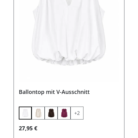
Ballontop mit V-Ausschnitt
+
2
Regulärer Preis:
27,95 €