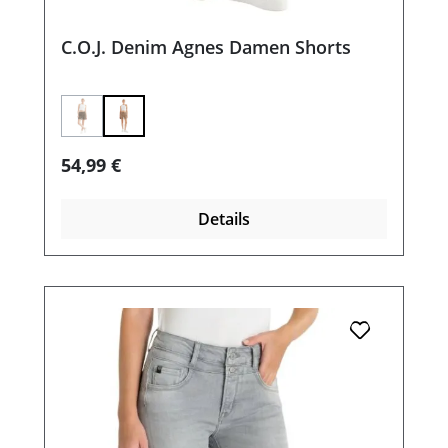
C.O.J. Denim Agnes Damen Shorts
(Diese Option ist zurzeit nicht verfügbar.)
Regulärer Preis:
54,99 €
Details