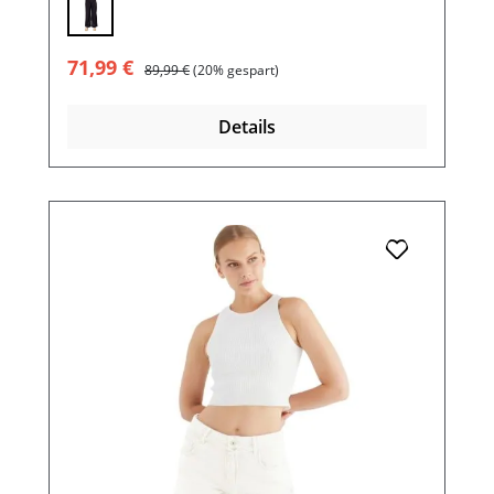
Verkaufspreis:
Regulärer Preis:
71,99 €
89,99 €
(20% gespart)
Details