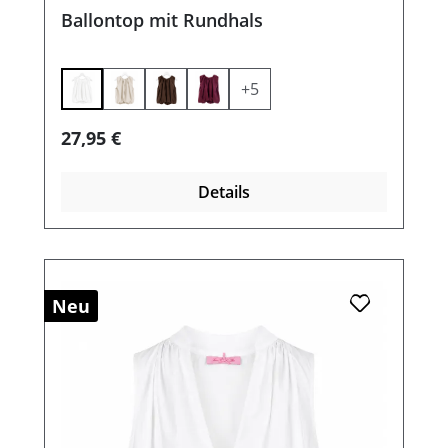
Ballontop mit Rundhals
+
5
Regulärer Preis:
27,95 €
Details
Neu