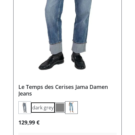
Le Temps des Cerises Jama Damen
Jeans
dark grey
(Diese Option ist zurzeit nicht verfügbar.)
grey
Regulärer Preis:
129,99 €