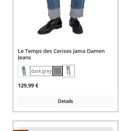
Le Temps des Cerises Jama Damen
Jeans
dark grey
(Diese Option ist zurzeit nicht verfügbar.)
grey
Regulärer Preis:
129,99 €
Details