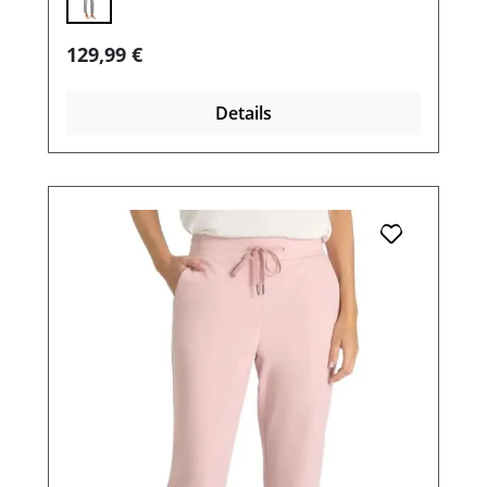
Regulärer Preis:
129,99 €
Details