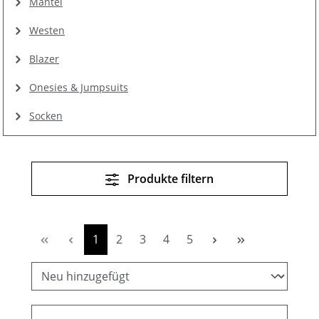
Mäntel
Westen
Blazer
Onesies & Jumpsuits
Socken
Produkte filtern
Seite
Seite
Seite
Seite
Seite
1
2
3
4
5