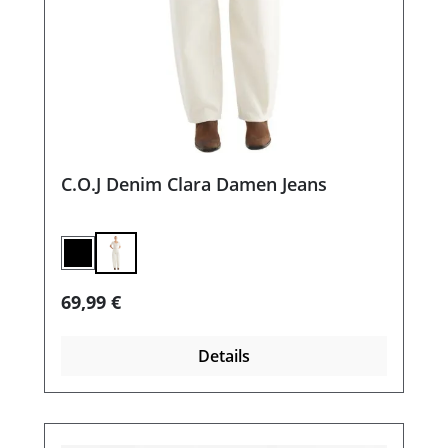
C.O.J Denim Clara Damen Jeans
black vintage
Regulärer Preis:
69,99 €
Details