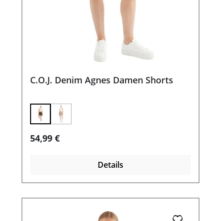
C.O.J. Denim Agnes Damen Shorts
(Diese Option ist zurzeit nicht verfügbar.)
Regulärer Preis:
54,99 €
Details