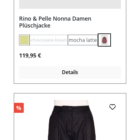
Rino & Pelle Nonna Damen
Plüschjacke
chocolate bean
mocha latte
(Diese Option ist zurzeit nicht verfügbar.)
birch
Regulärer Preis:
119,95 €
Details
%