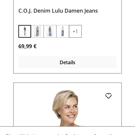
C.O.J. Denim Lulu Damen Jeans
+
1
(Diese Option ist zurzeit nicht verfügbar.)
(Diese Option ist zurzeit nicht verfügbar.)
(Diese Option ist zurzeit nicht verfügbar.
Regulärer Preis:
69,99 €
Details