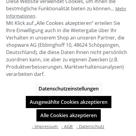
Diese Website verwendet Cookies, um Ihnen die
bestmögliche Funktionalität bieten zu können...
Mehr
.
Informationen
Mit Klick auf „Alle Cookies akzeptieren“ erteilen Sie
Ihre Einwilligung auch in die Weitergabe über Ihr
Verhalten in unserem Shop an unseren Partner, die
shopware AG (Ebbinghoff 10, 48624 Schöppingen,
Deutschland), die diese Daten Ihnen nicht persönlich
zuordnen kann, sie aber zu eigenen Zwecken (z.B.
Service-Hotline
Produktverbesserungen, Marktverhaltensanalysen)
verarbeiten darf.
Shop Service
Datenschutzeinstellungen
Informationen
Ausgewählte Cookies akzeptieren
© BOOTBAY-n-others
Alle Cookies akzeptieren
Alle Preise inkl. gesetzl. Mehrwertsteuer zzgl.
Versandkosten
- Impressum
- AGB
- Datenschutz
Shop-Entwicklung durch
cookie.design