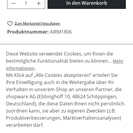
Produkt Anzahl: Gib den gewünschten Wer
In den Warenkorb
Zum Merkzettel hinzufügen
Produktnummer:
AIRM1806
Diese Website verwendet Cookies, um Ihnen die
Beschreibung
bestmögliche Funktionalität bieten zu können...
Mehr
Der 4 Pocket Classic Parka mit natur farbenem
.
Informationen
Fellkragen, ist super warm, leicht , langlebig und
Mit Klick auf „Alle Cookies akzeptieren“ erteilen Sie
aus ausgewählten Materialie…
Mehr
Ihre Einwilligung auch in die Weitergabe über Ihr
Verhalten in unserem Shop an unseren Partner, die
shopware AG (Ebbinghoff 10, 48624 Schöppingen,
Deutschland), die diese Daten Ihnen nicht persönlich
zuordnen kann, sie aber zu eigenen Zwecken (z.B.
Service-Hotline
Produktverbesserungen, Marktverhaltensanalysen)
verarbeiten darf.
Shop Service