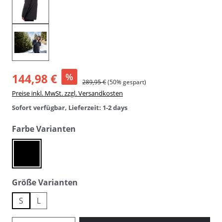
144,98 €
%
289,95 €
(50% gespart)
Preise inkl. MwSt. zzgl. Versandkosten
Sofort verfügbar, Lieferzeit: 1-2 days
auswählen
Farbe Varianten
901 true black / schwarz
auswählen
Größe Varianten
S
L