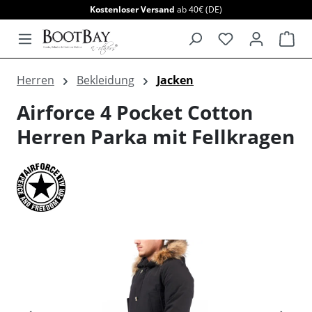
Kostenloser Versand
ab 40€ (DE)
alt springen
War
Herren
Bekleidung
Jacken
Airforce 4 Pocket Cotton
Herren Parka mit Fellkragen
Bildergalerie überspringen