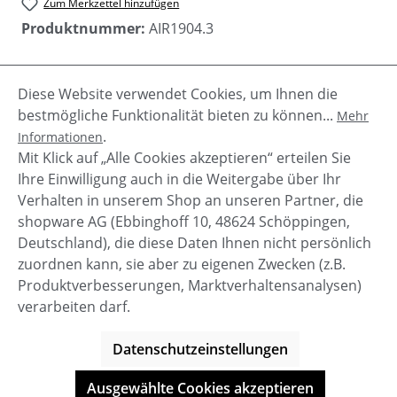
Zum Merkzettel hinzufügen
Produktnummer:
AIR1904.3
Diese Website verwendet Cookies, um Ihnen die
Beschreibung
bestmögliche Funktionalität bieten zu können...
Mehr
Jade ist ein Winterparka von Airforce mit Kaputze
.
Informationen
und abnehmbarem Kragen aus Echtfell. Es ist ein
Mit Klick auf „Alle Cookies akzeptieren“ erteilen Sie
Winterparka mit einer watt…
Mehr
Ihre Einwilligung auch in die Weitergabe über Ihr
Verhalten in unserem Shop an unseren Partner, die
shopware AG (Ebbinghoff 10, 48624 Schöppingen,
Deutschland), die diese Daten Ihnen nicht persönlich
zuordnen kann, sie aber zu eigenen Zwecken (z.B.
Service-Hotline
Produktverbesserungen, Marktverhaltensanalysen)
verarbeiten darf.
Shop Service
Datenschutzeinstellungen
Informationen
Ausgewählte Cookies akzeptieren