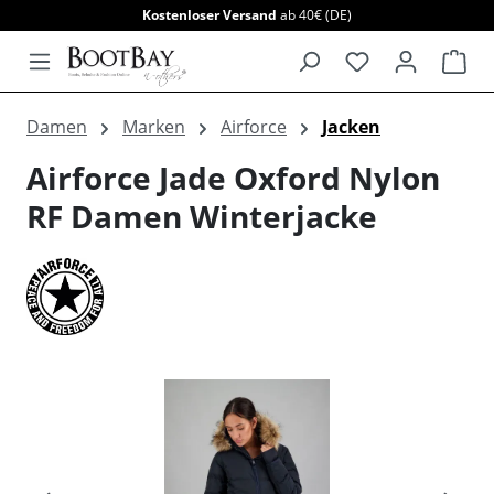
Kostenloser Versand
ab 40€ (DE)
alt springen
War
Damen
Marken
Airforce
Jacken
Airforce Jade Oxford Nylon
RF Damen Winterjacke
Bildergalerie überspringen