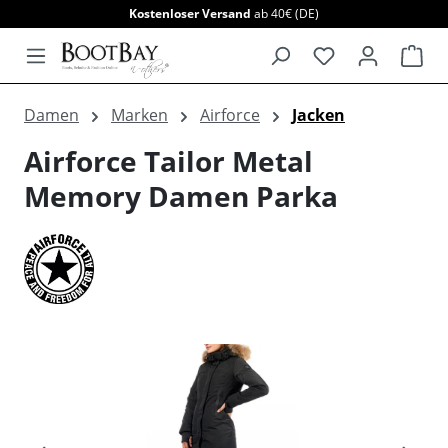
Kostenloser Versand
ab 40€ (DE)
alt springen
War
Damen
Marken
Airforce
Jacken
Airforce Tailor Metal
Memory Damen Parka
Bildergalerie überspringen