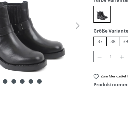
Farbe Variante
black
Größe Variant
37
38
3
Produkt An
Zum Merkzettel 
Produktnumm