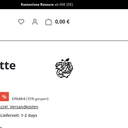
Kostenlose Retoure
ab 40€ (DE)
0,00 €
Warenkorb enthält 0 Positi
tte
%
179,95 €
(35% gespart)
. zzgl. Versandkosten
Lieferzeit: 1-2 days
auswählen