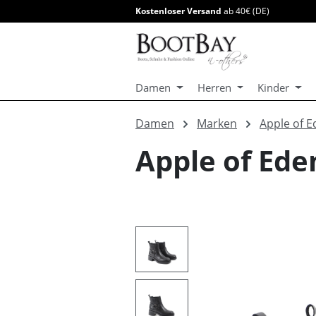
Kostenloser Versand
ab 40€ (DE)
springen
Zur Hauptnavigation springen
Damen
Herren
Kinder
Damen
Marken
Apple of E
Apple of Ede
Bildergalerie überspringen