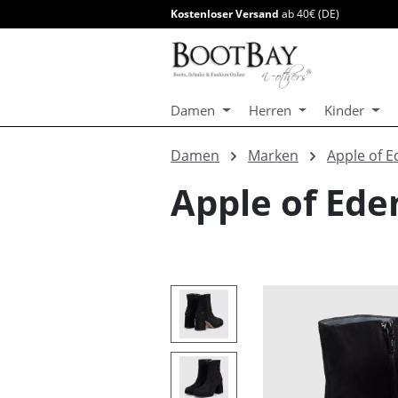
Kostenloser Versand
ab 40€ (DE)
springen
Zur Hauptnavigation springen
Damen
Herren
Kinder
Damen
Marken
Apple of E
Apple of Ede
Bildergalerie überspringen