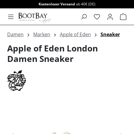
Kostenloser Versand
ab 40€ (DE)
alt springen
War
Damen
Marken
Apple of Eden
Sneaker
Apple of Eden London
Damen Sneaker
Bildergalerie überspringen