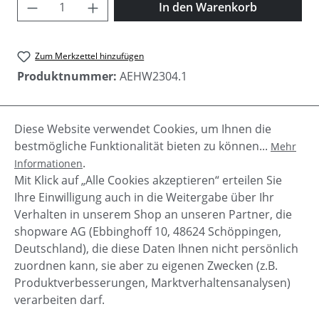
Produkt Anzahl: Gib den gewünschten Wer
In den Warenkorb
Zum Merkzettel hinzufügen
Produktnummer:
AEHW2304.1
Diese Website verwendet Cookies, um Ihnen die
Beschreibung
bestmögliche Funktionalität bieten zu können...
Mehr
Mega ist der schöne Damen Sneaker "London" von
.
Informationen
Apple of Eden - jaaa Farbe darf es sein!Tolles,
Mit Klick auf „Alle Cookies akzeptieren“ erteilen Sie
sportliches Design, coole Far…
Mehr
Ihre Einwilligung auch in die Weitergabe über Ihr
Verhalten in unserem Shop an unseren Partner, die
shopware AG (Ebbinghoff 10, 48624 Schöppingen,
Deutschland), die diese Daten Ihnen nicht persönlich
zuordnen kann, sie aber zu eigenen Zwecken (z.B.
Service-Hotline
Produktverbesserungen, Marktverhaltensanalysen)
verarbeiten darf.
Shop Service