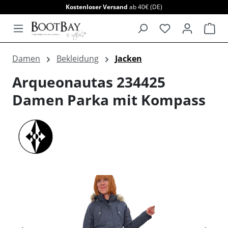
Kostenloser Versand
ab 40€ (DE)
alt springen
War
Damen
Bekleidung
Jacken
Arqueonautas 234425
Damen Parka mit Kompass
Bildergalerie überspringen