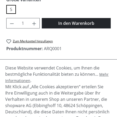
S
Produkt Anzahl: Gib den gewünschten Wer
In den Warenkorb
Zum Merkzettel hinzufügen
Produktnummer:
ARQ0001
Diese Website verwendet Cookies, um Ihnen die
Beschreibung
bestmögliche Funktionalität bieten zu können...
Mehr
Damen Parka von Arqueonautas mit Kompass und
.
Informationen
kuscheligem Fellkragen und integrierter Weste.
Mit Klick auf „Alle Cookies akzeptieren“ erteilen Sie
herausnehmbare rote Weste…
Mehr
Ihre Einwilligung auch in die Weitergabe über Ihr
Verhalten in unserem Shop an unseren Partner, die
shopware AG (Ebbinghoff 10, 48624 Schöppingen,
Deutschland), die diese Daten Ihnen nicht persönlich