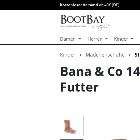
Kostenloser Versand
ab 40€ (DE)
springen
Zur Hauptnavigation springen
Damen
Herren
Kinder
Kinder
Mädchenschuhe
St
Bana & Co 14
Futter
Bildergalerie überspringen