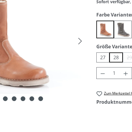
Sofort verfügbar, 
Farbe Variante
braun
gra
Größe Variant
27
28
2
(
Produkt An
Zum Merkzettel 
Produktnumm