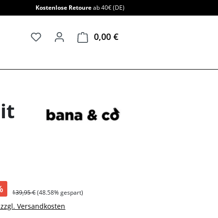
Kostenlose Retoure
ab 40€ (DE)
0,00 €
Warenkorb enthält 0 Positi
it
%
139,95 €
(48.58% gespart)
. zzgl. Versandkosten