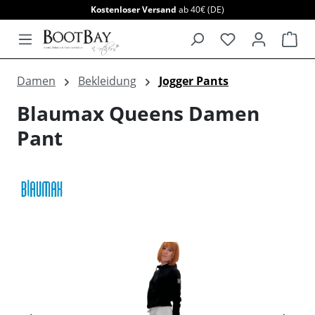
Kostenloser Versand
ab 40€ (DE)
alt springen
War
Damen
Bekleidung
Jogger Pants
Blaumax Queens Damen
Pant
Bildergalerie überspringen