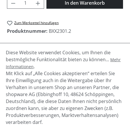
Produkt Anzahl: Gib den gewünschten Wer
In den Warenkorb
Zum Merkzettel hinzufügen
Produktnummer:
BXX2301.2
Diese Website verwendet Cookies, um Ihnen die
Beschreibung
bestmögliche Funktionalität bieten zu können...
Mehr
Kuschelige Damen Pant "Queens" von Blaumax.
.
Informationen
Kordelzug an der Taille Logo Applikation auf dem
Mit Klick auf „Alle Cookies akzeptieren“ erteilen Sie
Oberschenkel
Mehr
Ihre Einwilligung auch in die Weitergabe über Ihr
Verhalten in unserem Shop an unseren Partner, die
shopware AG (Ebbinghoff 10, 48624 Schöppingen,
Deutschland), die diese Daten Ihnen nicht persönlich
zuordnen kann, sie aber zu eigenen Zwecken (z.B.
Service-Hotline
Produktverbesserungen, Marktverhaltensanalysen)
verarbeiten darf.
Shop Service