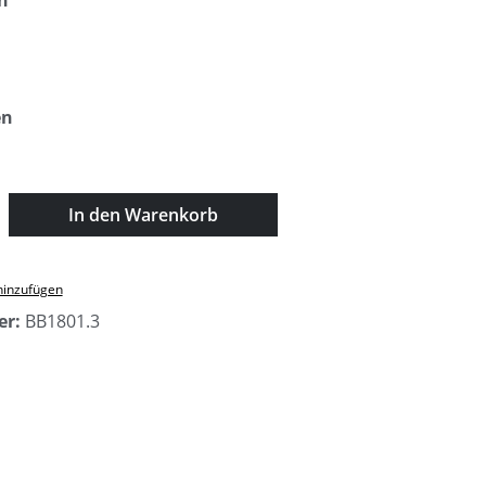
n
t
auswählen
en
zahl: Gib den gewünschten Wert ein oder
In den Warenkorb
hinzufügen
er:
BB1801.3