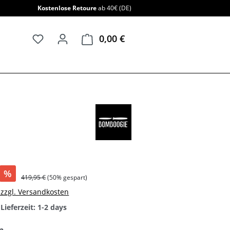
Kostenlose Retoure
ab 40€ (DE)
0,00 €
Warenkorb enthält 0 Positi
%
419,95 €
(50% gespart)
. zzgl. Versandkosten
Lieferzeit: 1-2 days
auswählen