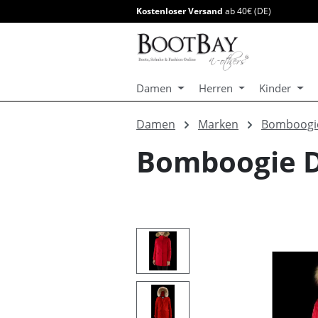
Kostenloser Versand
ab 40€ (DE)
springen
Zur Hauptnavigation springen
Damen
Herren
Kinder
Damen
Marken
Bomboogi
Bomboogie 
Bildergalerie überspringen