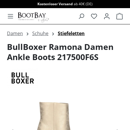
Kostenloser Versand
ab 40€ (DE)
alt springen
War
Damen
Schuhe
Stiefeletten
BullBoxer Ramona Damen
Ankle Boots 217500F6S
Bildergalerie überspringen