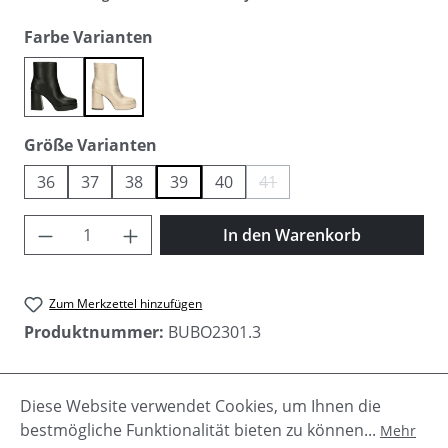
auswählen
Farbe Varianten
black
gold
auswählen
Größe Varianten
36
37
38
39
40
41
(Diese Option ist zurzeit nicht 
Produkt Anzahl: Gib den gewünschten Wer
In den Warenkorb
Zum Merkzettel hinzufügen
Produktnummer:
BUBO2301.3
Diese Website verwendet Cookies, um Ihnen die
Beschreibung
bestmögliche Funktionalität bieten zu können...
Mehr
Ein Must Have für jede Gadrobe sind die Ankle