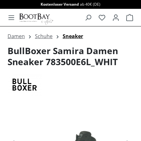
Kostenloser Versand
ab 40€ (DE)
alt springen
War
Damen
Schuhe
Sneaker
BullBoxer Samira Damen
Sneaker 783500E6L_WHIT
Bildergalerie überspringen