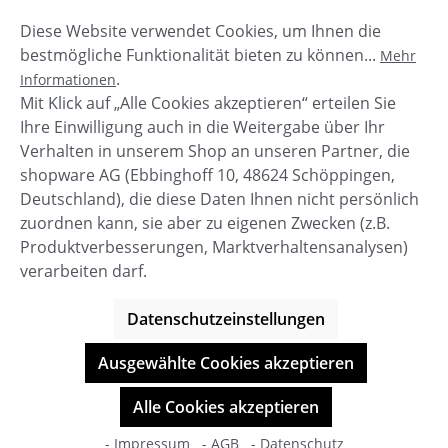
Diese Website verwendet Cookies, um Ihnen die
Beschreibung
bestmögliche Funktionalität bieten zu können...
Mehr
Was für tolle Leder Damen Sneaker von Bullboxer.
.
Informationen
Der Sneaker 783500E6L_WHIT ist aus feinem Leder
Mit Klick auf „Alle Cookies akzeptieren“ erteilen Sie
gefertigt.Es ist knöchelhoc…
Mehr
Ihre Einwilligung auch in die Weitergabe über Ihr
Verhalten in unserem Shop an unseren Partner, die
shopware AG (Ebbinghoff 10, 48624 Schöppingen,
Deutschland), die diese Daten Ihnen nicht persönlich
zuordnen kann, sie aber zu eigenen Zwecken (z.B.
Service-Hotline
Produktverbesserungen, Marktverhaltensanalysen)
verarbeiten darf.
Shop Service
Datenschutzeinstellungen
Informationen
Ausgewählte Cookies akzeptieren
© BOOTBAY-n-others
Alle Cookies akzeptieren
Alle Preise inkl. gesetzl. Mehrwertsteuer zzgl.
Versandkosten
- Impressum
- AGB
- Datenschutz
Shop-Entwicklung durch
cookie.design