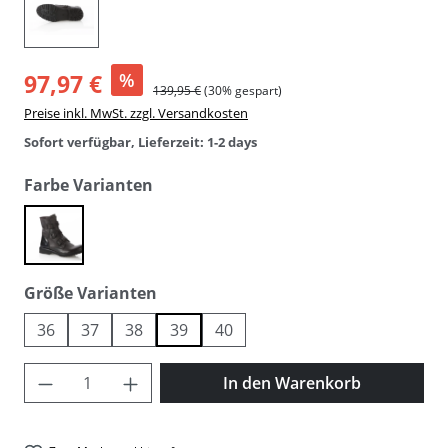
97,97 €
%
139,95 €
(30% gespart)
Preise inkl. MwSt. zzgl. Versandkosten
Sofort verfügbar, Lieferzeit: 1-2 days
auswählen
Farbe Varianten
black
auswählen
Größe Varianten
36
37
38
39
40
Produkt Anzahl: Gib den gewünschten Wer
In den Warenkorb