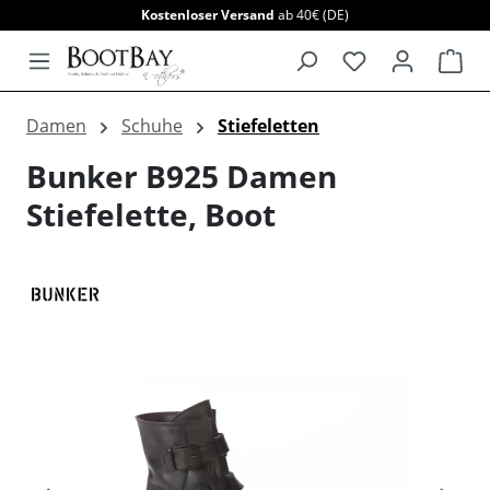
Kostenloser Versand
ab 40€ (DE)
alt springen
War
Damen
Schuhe
Stiefeletten
Bunker B925 Damen
Stiefelette, Boot
Bildergalerie überspringen