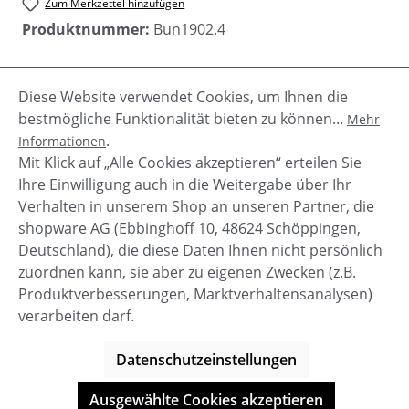
Zum Merkzettel hinzufügen
Produktnummer:
Bun1902.4
Diese Website verwendet Cookies, um Ihnen die
Beschreibung
bestmögliche Funktionalität bieten zu können...
Mehr
Hochwertige Damen Leder Stiefelette von Bunker
.
Informationen
mit drei breiten Schnallen. Das tiefe Profil der Sohle
Mit Klick auf „Alle Cookies akzeptieren“ erteilen Sie
macht den Stiefel zu e…
Mehr
Ihre Einwilligung auch in die Weitergabe über Ihr
Verhalten in unserem Shop an unseren Partner, die
shopware AG (Ebbinghoff 10, 48624 Schöppingen,
Deutschland), die diese Daten Ihnen nicht persönlich
zuordnen kann, sie aber zu eigenen Zwecken (z.B.
Service-Hotline
Produktverbesserungen, Marktverhaltensanalysen)
verarbeiten darf.
Shop Service
Datenschutzeinstellungen
Informationen
Ausgewählte Cookies akzeptieren