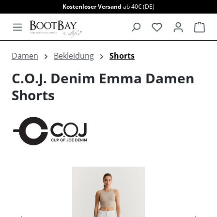
Kostenloser Versand
ab 40€ (DE)
alt springen
War
Damen
Bekleidung
Shorts
C.O.J. Denim Emma Damen
Shorts
Bildergalerie überspringen