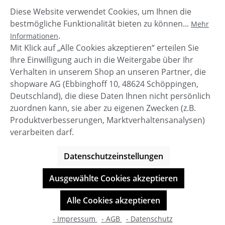
Diese Website verwendet Cookies, um Ihnen die
Beschreibung
bestmögliche Funktionalität bieten zu können...
Mehr
Emma von Cup of Joe. Emma ist eine High Waist
.
Informationen
Shorts im klassischem Schnitt mit gekrempeltem
Mit Klick auf „Alle Cookies akzeptieren“ erteilen Sie
Beinabschluss. High Waist Bund…
Mehr
Ihre Einwilligung auch in die Weitergabe über Ihr
Verhalten in unserem Shop an unseren Partner, die
shopware AG (Ebbinghoff 10, 48624 Schöppingen,
Deutschland), die diese Daten Ihnen nicht persönlich
zuordnen kann, sie aber zu eigenen Zwecken (z.B.
Service-Hotline
Produktverbesserungen, Marktverhaltensanalysen)
verarbeiten darf.
Shop Service
Datenschutzeinstellungen
Informationen
Ausgewählte Cookies akzeptieren
© BOOTBAY-n-others
Alle Cookies akzeptieren
Alle Preise inkl. gesetzl. Mehrwertsteuer zzgl.
Versandkosten
- Impressum
- AGB
- Datenschutz
Shop-Entwicklung durch
cookie.design