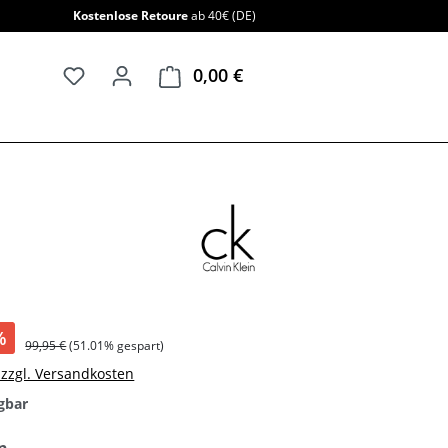
Kostenlose Retoure
ab 40€ (DE)
0,00 €
Warenkorb enthält 0 Positi
%
99,95 €
(51.01% gespart)
. zzgl. Versandkosten
gbar
auswählen