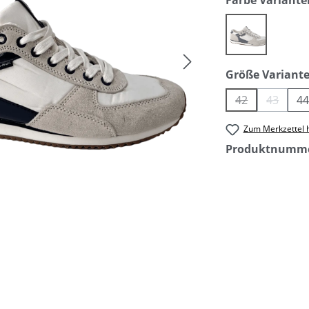
Farbe Variante
(Diese Option 
blau weiß
Größe Variant
42
43
4
(Diese Option i
(Diese O
Zum Merkzettel 
Produktnumm