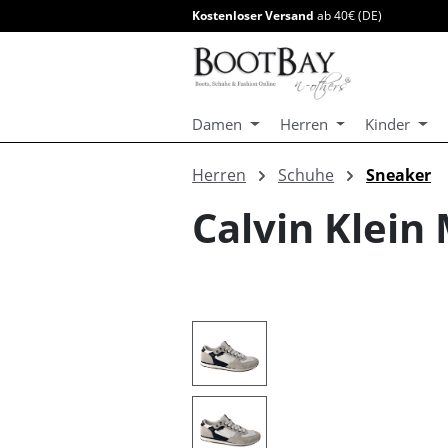
Kostenloser Versand
ab 40€ (DE)
springen
Zur Hauptnavigation springen
Damen
Herren
Kinder
Herren
Schuhe
Sneaker
Calvin Klein
Bildergalerie überspringen