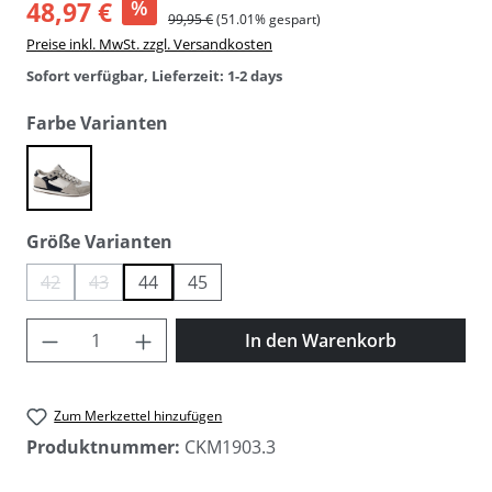
48,97 €
%
99,95 €
(51.01% gespart)
Preise inkl. MwSt. zzgl. Versandkosten
Sofort verfügbar, Lieferzeit: 1-2 days
auswählen
Farbe Varianten
blau weiß
auswählen
Größe Varianten
42
43
44
45
(Diese Option ist zurzeit nicht verfügbar.)
(Diese Option ist zurzeit nicht verfügbar.)
Produkt Anzahl: Gib den gewünschten Wer
In den Warenkorb
Zum Merkzettel hinzufügen
Produktnummer:
CKM1903.3