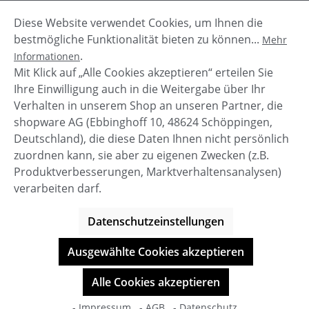
Diese Website verwendet Cookies, um Ihnen die
Beschreibung
bestmögliche Funktionalität bieten zu können...
Mehr
Marcel ist ein Sneaker von Calvin Klein und ist
.
Informationen
durch die tolle Farbgebung von navy und weiß
Mit Klick auf „Alle Cookies akzeptieren“ erteilen Sie
super zu allem zu kombinieren.…
Mehr
Ihre Einwilligung auch in die Weitergabe über Ihr
Verhalten in unserem Shop an unseren Partner, die
shopware AG (Ebbinghoff 10, 48624 Schöppingen,
Deutschland), die diese Daten Ihnen nicht persönlich
zuordnen kann, sie aber zu eigenen Zwecken (z.B.
Service-Hotline
Produktverbesserungen, Marktverhaltensanalysen)
verarbeiten darf.
Shop Service
Datenschutzeinstellungen
Informationen
Ausgewählte Cookies akzeptieren
© BOOTBAY-n-others
Alle Cookies akzeptieren
Alle Preise inkl. gesetzl. Mehrwertsteuer zzgl.
Versandkosten
- Impressum
- AGB
- Datenschutz