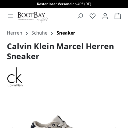
Kostenloser Versand
ab 40€ (DE)
alt springen
War
Herren
Schuhe
Sneaker
Calvin Klein Marcel Herren
Sneaker
Bildergalerie überspringen