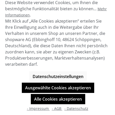
Diese Website verwendet Cookies, um Ihnen die
Beschreibung
bestmögliche Funktionalität bieten zu können...
Mehr
Damen Jeans Basil von Circle of Trust im 5 Pocket
.
Informationen
Design. Die Jeans hat ein Nadelschlagmuster, einen
Mit Klick auf „Alle Cookies akzeptieren“ erteilen Sie
verdeckten Reißverschlu…
Mehr
Ihre Einwilligung auch in die Weitergabe über Ihr
Verhalten in unserem Shop an unseren Partner, die
shopware AG (Ebbinghoff 10, 48624 Schöppingen,
Deutschland), die diese Daten Ihnen nicht persönlich
zuordnen kann, sie aber zu eigenen Zwecken (z.B.
Service-Hotline
Produktverbesserungen, Marktverhaltensanalysen)
verarbeiten darf.
Shop Service
Datenschutzeinstellungen
Informationen
Ausgewählte Cookies akzeptieren
© BOOTBAY-n-others
Alle Cookies akzeptieren
Alle Preise inkl. gesetzl. Mehrwertsteuer zzgl.
Versandkosten
- Impressum
- AGB
- Datenschutz
Shop-Entwicklung durch
cookie.design