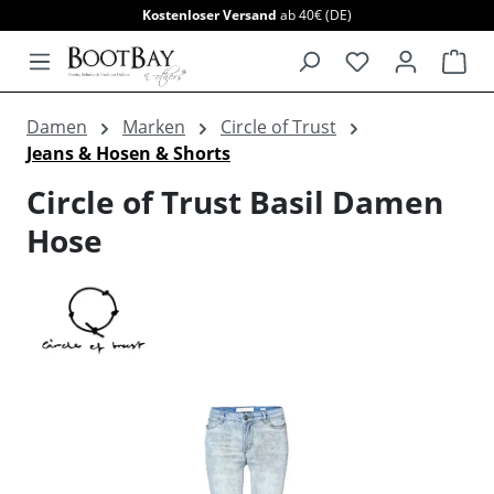
Kostenloser Versand
ab 40€ (DE)
alt springen
War
Damen
Marken
Circle of Trust
Jeans & Hosen & Shorts
Circle of Trust Basil Damen
Hose
Bildergalerie überspringen