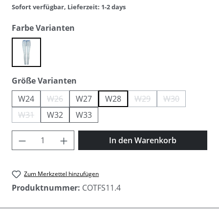
Sofort verfügbar, Lieferzeit: 1-2 days
auswählen
Farbe Varianten
ice blue
auswählen
Größe Varianten
W24
W26
W27
W28
W29
W30
(Diese Option ist zurzeit nicht verfügbar.)
(Diese Option ist zurzeit ni
(Diese Option ist
W31
W32
W33
(Diese Option ist zurzeit nicht verfügbar.)
Produkt Anzahl: Gib den gewünschten Wer
In den Warenkorb
Zum Merkzettel hinzufügen
Produktnummer:
COTFS11.4