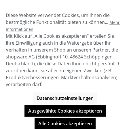
Diese Website verwendet Cookies, um Ihnen die
Beschreibung
bestmögliche Funktionalität bieten zu können...
Mehr
Herrenhose Birge von Circle of Trust. Diese
.
Informationen
engsitzende Hose ist mit dem seitlichen Streifen ist
Mit Klick auf „Alle Cookies akzeptieren“ erteilen Sie
sowohl sportlich als auch c…
Mehr
Ihre Einwilligung auch in die Weitergabe über Ihr
Verhalten in unserem Shop an unseren Partner, die
shopware AG (Ebbinghoff 10, 48624 Schöppingen,
Deutschland), die diese Daten Ihnen nicht persönlich
zuordnen kann, sie aber zu eigenen Zwecken (z.B.
Service-Hotline
Produktverbesserungen, Marktverhaltensanalysen)
verarbeiten darf.
Shop Service
Datenschutzeinstellungen
Informationen
Ausgewählte Cookies akzeptieren
© BOOTBAY-n-others
Alle Cookies akzeptieren
Alle Preise inkl. gesetzl. Mehrwertsteuer zzgl.
Versandkosten