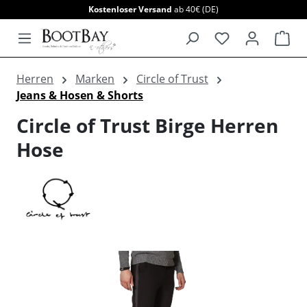
Kostenloser Versand
ab 40€ (DE)
alt springen
War
Herren
Marken
Circle of Trust
Jeans & Hosen & Shorts
Circle of Trust Birge Herren
Hose
Bildergalerie überspringen