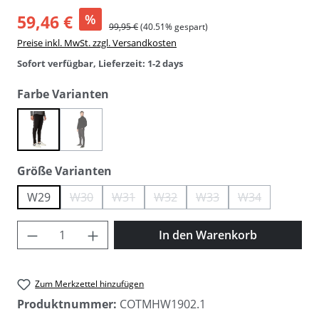
59,46 €
%
99,95 €
(40.51% gespart)
Preise inkl. MwSt. zzgl. Versandkosten
Sofort verfügbar, Lieferzeit: 1-2 days
auswählen
Farbe Varianten
(Diese Option ist zurzeit nicht verfügbar.)
black
charcoal
auswählen
Größe Varianten
W29
W30
W31
W32
W33
W34
(Diese Option ist zurzeit nicht verfügbar.)
(Diese Option ist zurzeit nicht verfügbar.)
(Diese Option ist zurzeit nicht verfüg
(Diese Option ist zurzeit ni
(Diese Option ist
Produkt Anzahl: Gib den gewünschten Wer
In den Warenkorb
Zum Merkzettel hinzufügen
Produktnummer:
COTMHW1902.1