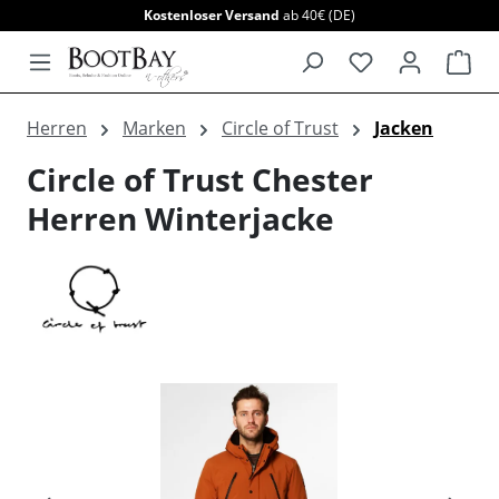
Kostenloser Versand
ab 40€ (DE)
alt springen
War
Herren
Marken
Circle of Trust
Jacken
Circle of Trust Chester
Herren Winterjacke
Bildergalerie überspringen