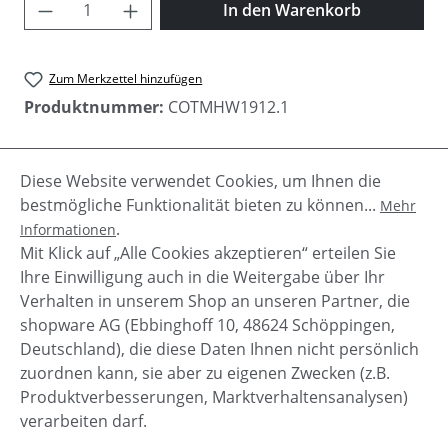
Produkt Anzahl: Gib den gewünschten Wer
In den Warenkorb
Zum Merkzettel hinzufügen
Produktnummer:
COTMHW1912.1
Diese Website verwendet Cookies, um Ihnen die
Beschreibung
bestmögliche Funktionalität bieten zu können...
Mehr
Chester von Circle of Trust ist eine warme
.
Informationen
Winterjacke mit Kapuze. Die Jacke bietet viel
Mit Klick auf „Alle Cookies akzeptieren“ erteilen Sie
Stauraum durch mehrere Taschen und…
Mehr
Ihre Einwilligung auch in die Weitergabe über Ihr
Verhalten in unserem Shop an unseren Partner, die
shopware AG (Ebbinghoff 10, 48624 Schöppingen,
Deutschland), die diese Daten Ihnen nicht persönlich
zuordnen kann, sie aber zu eigenen Zwecken (z.B.
Service-Hotline
Produktverbesserungen, Marktverhaltensanalysen)
verarbeiten darf.
Shop Service