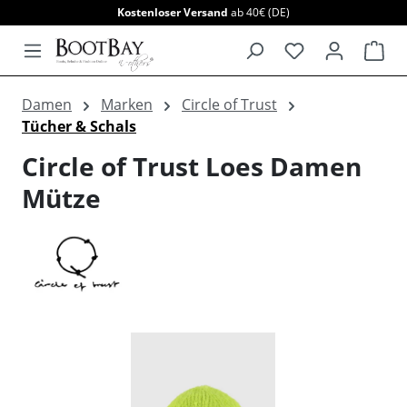
Kostenloser Versand
ab 40€ (DE)
alt springen
War
Damen
Marken
Circle of Trust
Tücher & Schals
Circle of Trust Loes Damen
Mütze
Bildergalerie überspringen