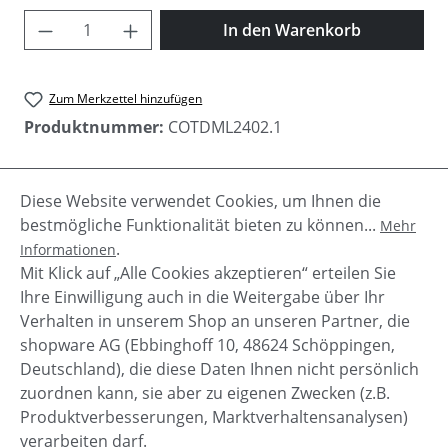
Produkt Anzahl: Gib den gewünschten Wer
In den Warenkorb
Zum Merkzettel hinzufügen
Produktnummer:
COTDML2402.1
Diese Website verwendet Cookies, um Ihnen die
Beschreibung
bestmögliche Funktionalität bieten zu können...
Mehr
Kuschelige Damen Mütze "Loes" von Circle of Trust
.
Informationen
in stylischen Farben. Für den kompletten Look
Mit Klick auf „Alle Cookies akzeptieren“ erteilen Sie
kann die Mütze perfekt…
Mehr
Ihre Einwilligung auch in die Weitergabe über Ihr
Verhalten in unserem Shop an unseren Partner, die
shopware AG (Ebbinghoff 10, 48624 Schöppingen,
Deutschland), die diese Daten Ihnen nicht persönlich
zuordnen kann, sie aber zu eigenen Zwecken (z.B.
Service-Hotline
Produktverbesserungen, Marktverhaltensanalysen)
verarbeiten darf.