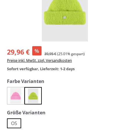
29,96 €
%
39,95 €
(25.01% gespart)
Preise inkl. MwSt. zzgl. Versandkosten
Sofort verfügbar, Lieferzeit: 1-2 days
auswählen
Farbe Varianten
(Diese Option ist zurzeit nicht verfügbar.)
knockout pink
wild lime
auswählen
Größe Varianten
OS