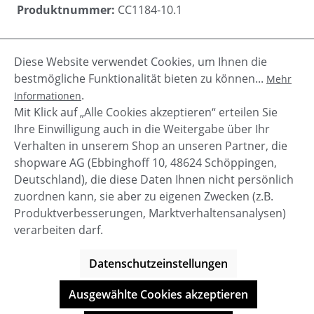
Produktnummer:
CC1184-10.1
Diese Website verwendet Cookies, um Ihnen die
Beschreibung
bestmögliche Funktionalität bieten zu können...
Mehr
Dieses Shirt hat einen überlappten Saum als
.
Informationen
Ärmelansatz und seitlich durchgehende Schlitze,
Mit Klick auf „Alle Cookies akzeptieren“ erteilen Sie
zum binden mit Kordelzügen. Run…
Mehr
Ihre Einwilligung auch in die Weitergabe über Ihr
Verhalten in unserem Shop an unseren Partner, die
shopware AG (Ebbinghoff 10, 48624 Schöppingen,
Deutschland), die diese Daten Ihnen nicht persönlich
zuordnen kann, sie aber zu eigenen Zwecken (z.B.
Service-Hotline
Produktverbesserungen, Marktverhaltensanalysen)
verarbeiten darf.
Shop Service
Datenschutzeinstellungen
Informationen
Ausgewählte Cookies akzeptieren
© BOOTBAY-n-others