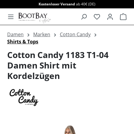
Kostenloser Versand
ab 40€ (DE)
alt springen
War
Damen
Marken
Cotton Candy
Shirts & Tops
Cotton Candy 1183 T1-04
Damen Shirt mit
Kordelzügen
Bildergalerie überspringen