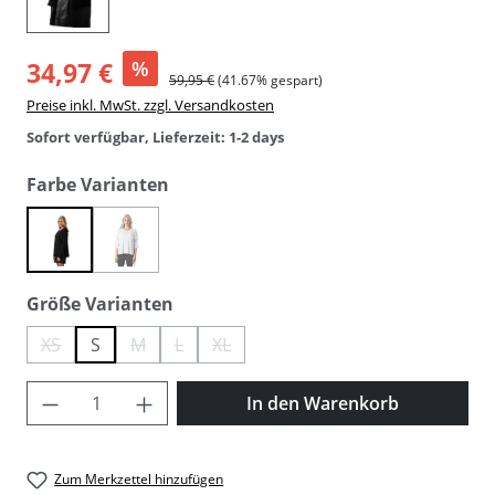
34,97 €
%
59,95 €
(41.67% gespart)
Preise inkl. MwSt. zzgl. Versandkosten
Sofort verfügbar, Lieferzeit: 1-2 days
auswählen
Farbe Varianten
(Diese Option ist zurzeit nicht verfügbar.)
black
white
auswählen
Größe Varianten
XS
S
M
L
XL
(Diese Option ist zurzeit nicht verfügbar.)
(Diese Option ist zurzeit nicht verfügbar.)
(Diese Option ist zurzeit nicht verfügbar.)
(Diese Option ist zurzeit nicht verfügbar.)
Produkt Anzahl: Gib den gewünschten Wer
In den Warenkorb
Zum Merkzettel hinzufügen