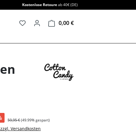
Kostenlose Retoure
ab 40€ (DE)
0,00 €
Warenkorb enthält 0 Positi
men
%
59,95 €
(49.99% gespart)
. zzgl. Versandkosten