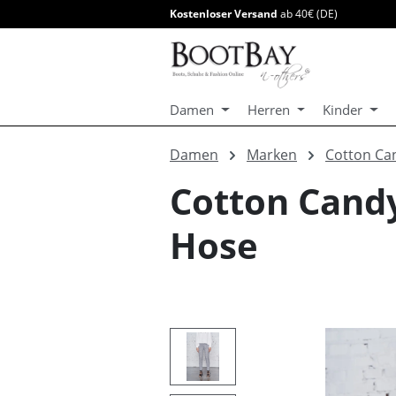
Kostenloser Versand
ab 40€ (DE)
springen
Zur Hauptnavigation springen
Damen
Herren
Kinder
Damen
Marken
Cotton Ca
Cotton Cand
Hose
Bildergalerie überspringen