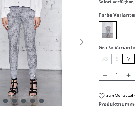
Sofort verfügbar, 
Farbe Variante
grey mel
Größe Variant
XS
S
M
(Diese Option i
(Diese Op
Produkt An
Zum Merkzettel 
Produktnumm