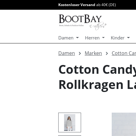
Kostenloser Versand
ab 40€ (DE)
springen
Zur Hauptnavigation springen
Damen
Herren
Kinder
Damen
Marken
Cotton Ca
Cotton Cand
Rollkragen 
Bildergalerie überspringen