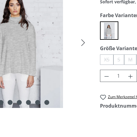
Sofort verfügbar, 
Farbe Variante
grey mel
Größe Variant
XS
S
M
(Diese Option i
(Diese Op
(Di
Produkt An
Zum Merkzettel 
Produktnumm