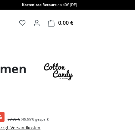
Kostenlose Retoure
ab 40€ (DE)
0,00 €
Warenkorb enthält 0 Positi
Damen
%
69,95 €
(49.99% gespart)
. zzgl. Versandkosten