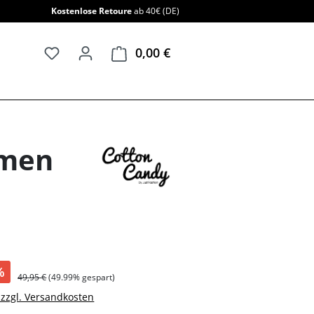
Kostenlose Retoure
ab 40€ (DE)
0,00 €
Warenkorb enthält 0 Positi
amen
%
49,95 €
(49.99% gespart)
. zzgl. Versandkosten