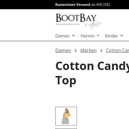
Kostenloser Versand
ab 40€ (DE)
springen
Zur Hauptnavigation springen
Damen
Herren
Kinder
Damen
Marken
Cotton Ca
Cotton Cand
Top
Bildergalerie überspringen