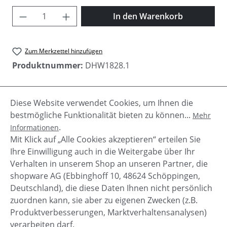
Produkt Anzahl: Gib den gewünschten Wer
In den Warenkorb
Zum Merkzettel hinzufügen
Produktnummer:
DHW1828.1
Diese Website verwendet Cookies, um Ihnen die
Beschreibung
bestmögliche Funktionalität bieten zu können...
Mehr
Anita ist ein Feinstrick Strickjacke und einfach süß
.
Informationen
gemacht. Mit einer schwarzen Jacke kann nichts
Mit Klick auf „Alle Cookies akzeptieren“ erteilen Sie
falsch machen und diese…
Mehr
Ihre Einwilligung auch in die Weitergabe über Ihr
Verhalten in unserem Shop an unseren Partner, die
shopware AG (Ebbinghoff 10, 48624 Schöppingen,
Deutschland), die diese Daten Ihnen nicht persönlich
zuordnen kann, sie aber zu eigenen Zwecken (z.B.
Service-Hotline
Produktverbesserungen, Marktverhaltensanalysen)
verarbeiten darf.