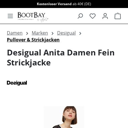
Kostenloser Versand
ab 40€ (DE)
alt springen
War
Damen
Marken
Desigual
Pullover & Strickjacken
Desigual Anita Damen Fein
Strickjacke
Bildergalerie überspringen