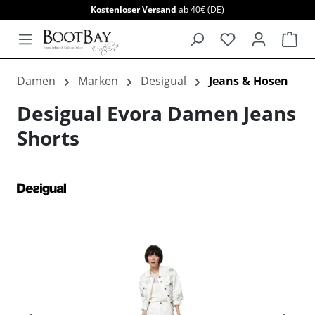
Kostenloser Versand
ab 40€ (DE)
alt springen
War
Damen
Marken
Desigual
Jeans & Hosen
Desigual Evora Damen Jeans
Shorts
Bildergalerie überspringen