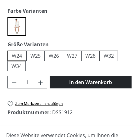
auswählen
Farbe Varianten
jeans white
auswählen
Größe Varianten
W24
W25
W26
W27
W28
W32
W34
Produkt Anzahl: Gib den gewünschten Wer
In den Warenkorb
Zum Merkzettel hinzufügen
Produktnummer:
DSS1912
Diese Website verwendet Cookies, um Ihnen die
Beschreibung