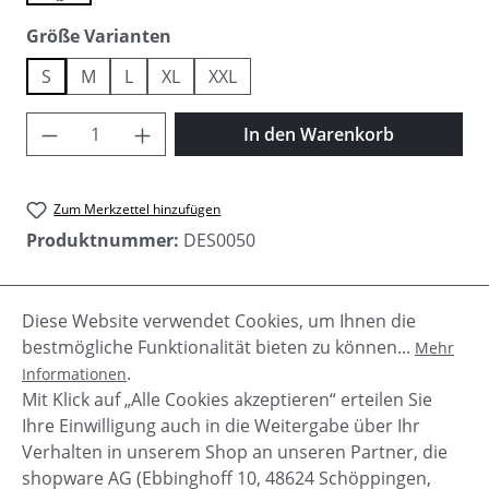
auswählen
Größe Varianten
S
M
L
XL
XXL
Produkt Anzahl: Gib den gewünschten Wer
In den Warenkorb
Zum Merkzettel hinzufügen
Produktnummer:
DES0050
Diese Website verwendet Cookies, um Ihnen die
Beschreibung
bestmögliche Funktionalität bieten zu können...
Mehr
Gemusterter Damen Rock "Finde" von Desigual.
.
Informationen
längere Seiten Aufdruck am Stretchband an der
Mit Klick auf „Alle Cookies akzeptieren“ erteilen Sie
Taille Muster auf de…
Mehr
Ihre Einwilligung auch in die Weitergabe über Ihr
Verhalten in unserem Shop an unseren Partner, die
shopware AG (Ebbinghoff 10, 48624 Schöppingen,