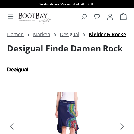
Kostenloser Versand
ab 40€ (DE)
alt springen
War
Damen
Marken
Desigual
Kleider & Röcke
Desigual Finde Damen Rock
Bildergalerie überspringen