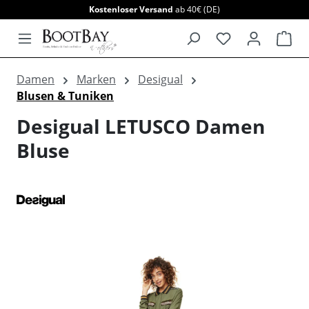
Kostenloser Versand
ab 40€ (DE)
alt springen
War
Damen
Marken
Desigual
Blusen & Tuniken
Desigual LETUSCO Damen
Bluse
Bildergalerie überspringen