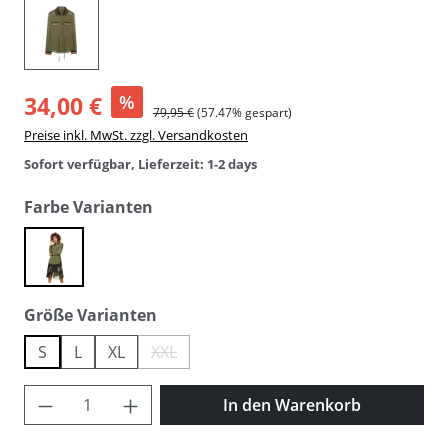
34,00 €
%
79,95 €
(57.47% gespart)
Preise inkl. MwSt. zzgl. Versandkosten
Sofort verfügbar, Lieferzeit: 1-2 days
auswählen
Farbe Varianten
verde
auswählen
Größe Varianten
S
L
XL
XXL
(Diese Option ist zurzeit nicht verfügbar.)
Produkt Anzahl: Gib den gewünschten Wer
In den Warenkorb