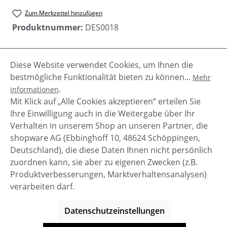
Zum Merkzettel hinzufügen
Produktnummer:
DES0018
Diese Website verwendet Cookies, um Ihnen die
Beschreibung
bestmögliche Funktionalität bieten zu können...
Mehr
Damen Bluse "Letusco" von Desigual mit Stickerei.
.
Informationen
aufgesetzte Brusttaschen Raffung in der Taille
Mit Klick auf „Alle Cookies akzeptieren“ erteilen Sie
Bündchen an den Ärme…
Mehr
Ihre Einwilligung auch in die Weitergabe über Ihr
Verhalten in unserem Shop an unseren Partner, die
shopware AG (Ebbinghoff 10, 48624 Schöppingen,
Deutschland), die diese Daten Ihnen nicht persönlich
zuordnen kann, sie aber zu eigenen Zwecken (z.B.
Service-Hotline
Produktverbesserungen, Marktverhaltensanalysen)
verarbeiten darf.
Shop Service
Datenschutzeinstellungen
Informationen