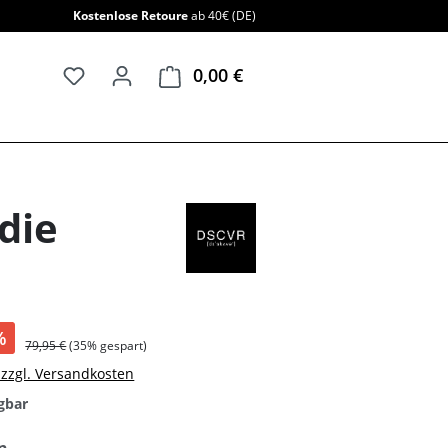
Kostenlose Retoure
ab 40€ (DE)
0,00 €
Warenkorb enthält 0 Positi
die
%
79,95 €
(35% gespart)
. zzgl. Versandkosten
gbar
auswählen