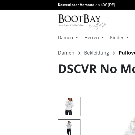
Kostenloser Versand
ab 40€ (DE)
springen
Zur Hauptnavigation springen
Damen
Herren
Kinder
Damen
Bekleidung
Pullov
DSCVR No M
Bildergalerie überspringen