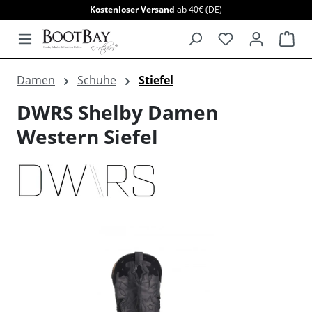
Kostenloser Versand
ab 40€ (DE)
alt springen
War
Damen
Schuhe
Stiefel
DWRS Shelby Damen
Western Siefel
Bildergalerie überspringen