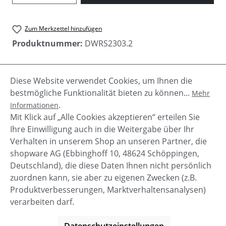
Zum Merkzettel hinzufügen
Produktnummer:
DWRS2303.2
Diese Website verwendet Cookies, um Ihnen die
Beschreibung
bestmögliche Funktionalität bieten zu können...
Mehr
Diese Westernstiefel SHELBY mit Nähten und
.
Informationen
schwarzen Details von DWRS Label sind eine
Mit Klick auf „Alle Cookies akzeptieren“ erteilen Sie
Wucht!Sie können so toll zu Outfits mi…
Mehr
Ihre Einwilligung auch in die Weitergabe über Ihr
Verhalten in unserem Shop an unseren Partner, die
shopware AG (Ebbinghoff 10, 48624 Schöppingen,
Deutschland), die diese Daten Ihnen nicht persönlich
zuordnen kann, sie aber zu eigenen Zwecken (z.B.
Service-Hotline
Produktverbesserungen, Marktverhaltensanalysen)
verarbeiten darf.
Shop Service