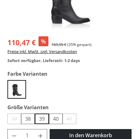
110,47 €
%
169,95 €
(35% gespart)
Preise inkl. MwSt. zzgl. Versandkosten
Sofort verfügbar, Lieferzeit: 1-2 days
auswählen
Farbe Varianten
black
auswählen
Größe Varianten
37
38
39
40
41
(Diese Option ist zurzeit nicht verfügbar.)
(Diese Option ist zurzeit nicht verfügba
Produkt Anzahl: Gib den gewünschten Wer
In den Warenkorb