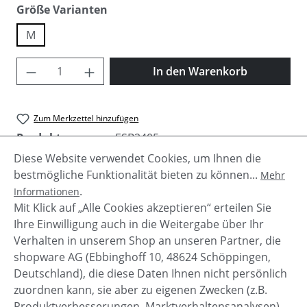
auswählen
Größe Varianten
M
Produkt Anzahl: Gib den gewünschten Wer
In den Warenkorb
Zum Merkzettel hinzufügen
Produktnummer:
ESB2405
Diese Website verwendet Cookies, um Ihnen die
bestmögliche Funktionalität bieten zu können...
Mehr
.
Informationen
Beschreibung
Mit Klick auf „Alle Cookies akzeptieren“ erteilen Sie
Elbsand Damen Long Sweater Margu!
Ihre Einwilligung auch in die Weitergabe über Ihr
Verhalten in unserem Shop an unseren Partner, die
shopware AG (Ebbinghoff 10, 48624 Schöppingen,
Deutschland), die diese Daten Ihnen nicht persönlich
zuordnen kann, sie aber zu eigenen Zwecken (z.B.
Service-Hotline
Produktverbesserungen, Marktverhaltensanalysen)