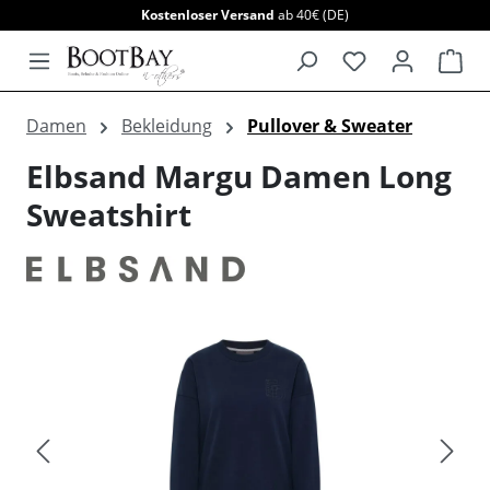
Kostenloser Versand
ab 40€ (DE)
alt springen
War
Damen
Bekleidung
Pullover & Sweater
Elbsand Margu Damen Long
Sweatshirt
Bildergalerie überspringen