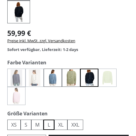
59,99 €
Preise inkl. MwSt. zzgl. Versandkosten
Sofort verfügbar, Lieferzeit: 1-2 days
auswählen
Farbe Varianten
(Diese Option ist zurzeit nicht verfügbar.)
(Diese Option ist zurzeit nicht verfügbar.)
(Diese Option is
blue ash
cloud white
coast blue
green leaf
quarz
scacrest
(Diese Option ist zurzeit nicht verfügbar.)
soft rose
auswählen
Größe Varianten
XS
S
M
L
XL
XXL