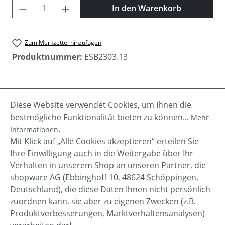
Produkt Anzahl: Gib den gewünschten Wer
In den Warenkorb
Zum Merkzettel hinzufügen
Produktnummer:
ESB2303.13
Beschreibung
Diese Website verwendet Cookies, um Ihnen die
Das "Riane" Damen Sweatshirt von Elbsand
bestmögliche Funktionalität bieten zu können...
Mehr
begeistert mit einem lockeren Schnitt und
.
Informationen
angenehmen Material. Der feminine U-Boota…
Mit Klick auf „Alle Cookies akzeptieren“ erteilen Sie
Mehr
Ihre Einwilligung auch in die Weitergabe über Ihr
Verhalten in unserem Shop an unseren Partner, die
shopware AG (Ebbinghoff 10, 48624 Schöppingen,
Deutschland), die diese Daten Ihnen nicht persönlich
zuordnen kann, sie aber zu eigenen Zwecken (z.B.
Service-Hotline
Produktverbesserungen, Marktverhaltensanalysen)