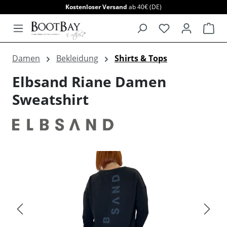
Kostenloser Versand
ab 40€ (DE)
alt springen
War
Damen
Bekleidung
Shirts & Tops
Elbsand Riane Damen
Sweatshirt
Bildergalerie überspringen