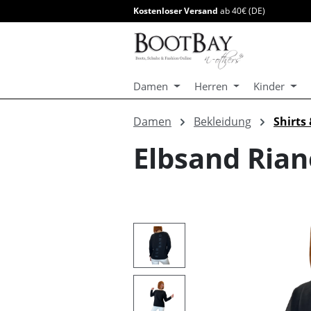
Kostenloser Versand
ab 40€ (DE)
springen
Zur Hauptnavigation springen
Damen
Herren
Kinder
Damen
Bekleidung
Shirts
Elbsand Ria
Bildergalerie überspringen