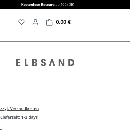
Kostenlose Retoure
ab 40€ (DE)
0,00 €
Warenkorb enthält 0 Positi
. zzgl. Versandkosten
Lieferzeit: 1-2 days
auswählen