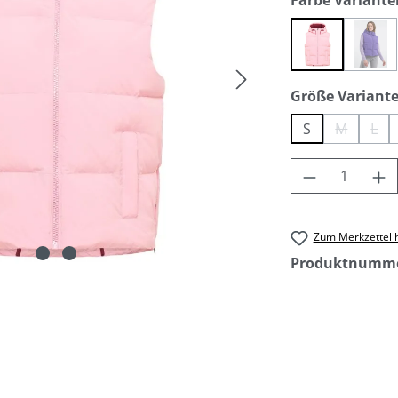
Farbe Variante
(Die
shell pink
ultr
Größe Variant
S
M
L
(Diese Opt
(Die
Produkt An
Zum Merkzettel 
Produktnumm