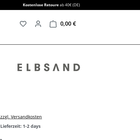
Kostenlose Retoure
ab 40€ (DE)
0,00 €
Warenkorb enthält 0 Positi
. zzgl. Versandkosten
Lieferzeit: 1-2 days
auswählen