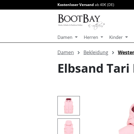
Kostenloser Versand
ab 40€ (DE)
springen
Zur Hauptnavigation springen
Damen
Herren
Kinder
Damen
Bekleidung
Weste
Elbsand Tar
Bildergalerie überspringen