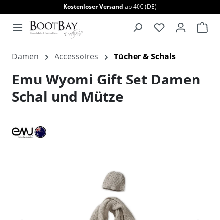
Kostenloser Versand
ab 40€ (DE)
alt springen
War
Damen
Accessoires
Tücher & Schals
Emu Wyomi Gift Set Damen
Schal und Mütze
Bildergalerie überspringen