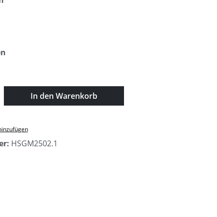
n
auswählen
en
zahl: Gib den gewünschten Wert ein oder
In den Warenkorb
hinzufügen
er:
HSGM2502.1