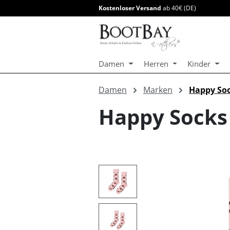
Kostenloser Versand
ab 40€ (DE)
springen
Zur Hauptnavigation springen
Damen
Herren
Kinder
Damen
Marken
Happy So
Happy Socks
Bildergalerie überspringen