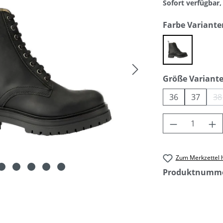
Sofort verfügbar, 
Farbe Variante
black
Größe Variant
36
37
38
(
Produkt An
Zum Merkzettel 
Produktnumm