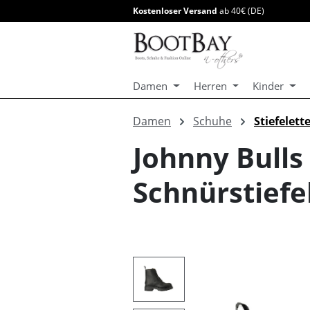
Kostenloser Versand
ab 40€ (DE)
springen
Zur Hauptnavigation springen
Damen
Herren
Kinder
Damen
Schuhe
Stiefelett
Johnny Bull
Schnürstiefe
Bildergalerie überspringen