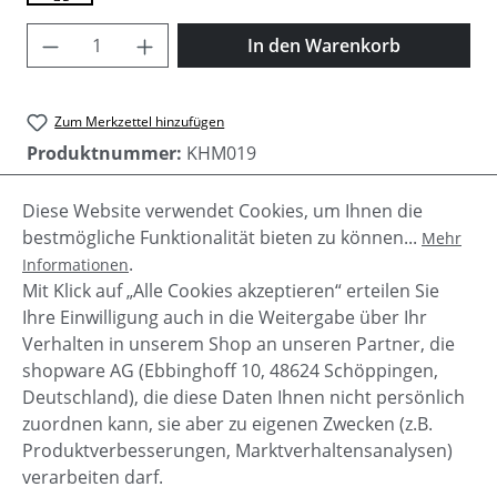
Produkt Anzahl: Gib den gewünschten Wer
In den Warenkorb
Zum Merkzettel hinzufügen
Produktnummer:
KHM019
Diese Website verwendet Cookies, um Ihnen die
bestmögliche Funktionalität bieten zu können...
Mehr
Beschreibung
.
Informationen
Stilvoll gestreifter Herren Schal "Aspen" von Khujo
Mit Klick auf „Alle Cookies akzeptieren“ erteilen Sie
mit Fransen an den Enden.
Ihre Einwilligung auch in die Weitergabe über Ihr
Verhalten in unserem Shop an unseren Partner, die
shopware AG (Ebbinghoff 10, 48624 Schöppingen,
Deutschland), die diese Daten Ihnen nicht persönlich
zuordnen kann, sie aber zu eigenen Zwecken (z.B.
Service-Hotline
Produktverbesserungen, Marktverhaltensanalysen)
verarbeiten darf.
Shop Service