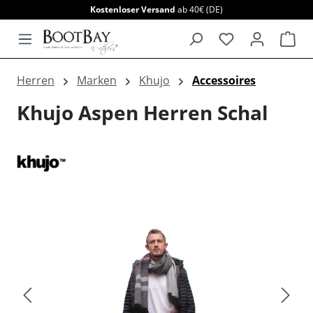
Kostenloser Versand
ab 40€ (DE)
alt springen
War
Herren
Marken
Khujo
Accessoires
Khujo Aspen Herren Schal
Bildergalerie überspringen