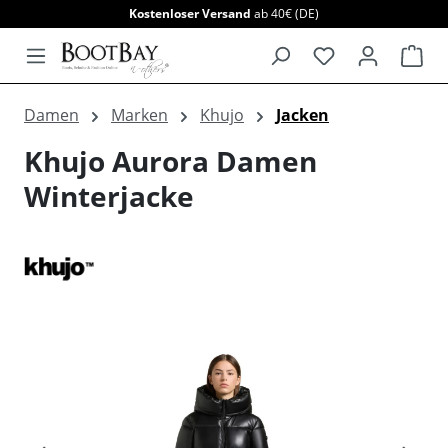
Kostenloser Versand
ab 40€ (DE)
alt springen
War
Damen
Marken
Khujo
Jacken
Khujo Aurora Damen
Winterjacke
Bildergalerie überspringen