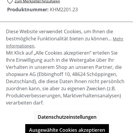
Zum Merkzettel hinzufügen
Produktnummer:
KHM2201.23
Diese Website verwendet Cookies, um Ihnen die
Beschreibung
bestmögliche Funktionalität bieten zu können...
Mehr
Die warme Herren Steppjacke CLOYD von Khujo für
.
Informationen
Herren überzeugt durch den hohen Komfort gegen
Mit Klick auf „Alle Cookies akzeptieren“ erteilen Sie
die winterliche Kälte.Der hoh…
Mehr
Ihre Einwilligung auch in die Weitergabe über Ihr
Verhalten in unserem Shop an unseren Partner, die
shopware AG (Ebbinghoff 10, 48624 Schöppingen,
Deutschland), die diese Daten Ihnen nicht persönlich
zuordnen kann, sie aber zu eigenen Zwecken (z.B.
Service-Hotline
Produktverbesserungen, Marktverhaltensanalysen)
verarbeiten darf.
Shop Service
Datenschutzeinstellungen
Informationen
Ausgewählte Cookies akzeptieren