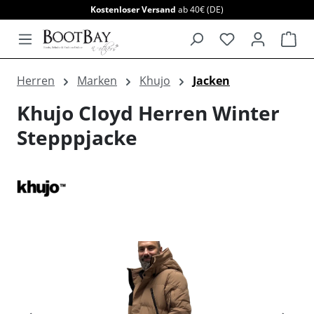
Kostenloser Versand
ab 40€ (DE)
alt springen
War
Herren
Marken
Khujo
Jacken
Khujo Cloyd Herren Winter
Stepppjacke
Bildergalerie überspringen