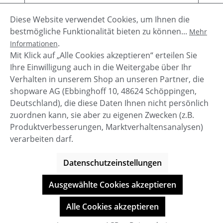
Diese Website verwendet Cookies, um Ihnen die
bestmögliche Funktionalität bieten zu können...
Mehr
.
Informationen
Verkaufspreis:
Regulärer Preis:
132,97 €
189,95 €
(30% gespart)
Mit Klick auf „Alle Cookies akzeptieren“ erteilen Sie
Ihre Einwilligung auch in die Weitergabe über Ihr
Details
Verhalten in unserem Shop an unseren Partner, die
shopware AG (Ebbinghoff 10, 48624 Schöppingen,
Deutschland), die diese Daten Ihnen nicht persönlich
zuordnen kann, sie aber zu eigenen Zwecken (z.B.
Service-Hotline
Produktverbesserungen, Marktverhaltensanalysen)
verarbeiten darf.
Shop Service
Datenschutzeinstellungen
Informationen
Ausgewählte Cookies akzeptieren
© BOOTBAY-n-others
Alle Cookies akzeptieren
Alle Preise inkl. gesetzl. Mehrwertsteuer zzgl.
Versandkosten