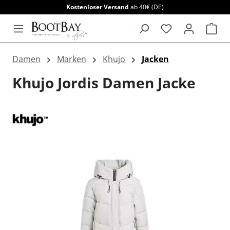
Kostenloser Versand
ab 40€ (DE)
alt springen
War
Damen
Marken
Khujo
Jacken
Khujo Jordis Damen Jacke
Bildergalerie überspringen