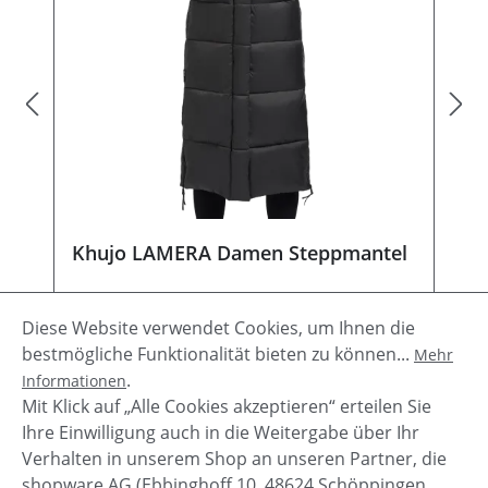
Khujo LAMERA Damen Steppmantel
Diese Website verwendet Cookies, um Ihnen die
bestmögliche Funktionalität bieten zu können...
Mehr
.
Informationen
Verkaufspreis:
Regulärer Preis:
132,97 €
189,95 €
(30% gespart)
Mit Klick auf „Alle Cookies akzeptieren“ erteilen Sie
Ihre Einwilligung auch in die Weitergabe über Ihr
Details
Verhalten in unserem Shop an unseren Partner, die
shopware AG (Ebbinghoff 10, 48624 Schöppingen,