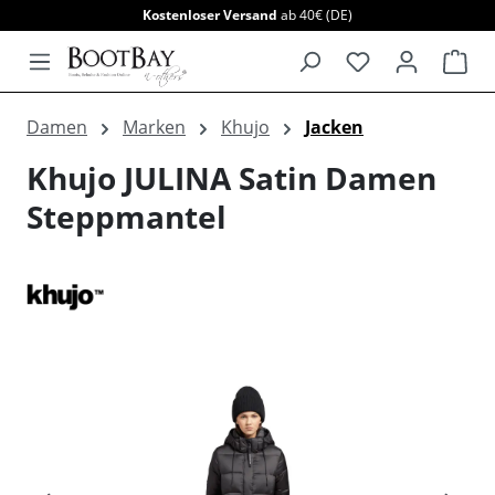
Kostenloser Versand
ab 40€ (DE)
alt springen
War
Damen
Marken
Khujo
Jacken
Khujo JULINA Satin Damen
Steppmantel
Bildergalerie überspringen