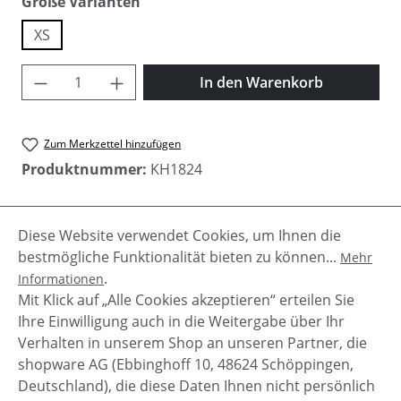
auswählen
Größe Varianten
XS
Produkt Anzahl: Gib den gewünschten Wer
In den Warenkorb
Zum Merkzettel hinzufügen
Produktnummer:
KH1824
Diese Website verwendet Cookies, um Ihnen die
Beschreibung
bestmögliche Funktionalität bieten zu können...
Mehr
Philice ist warm, wattiert gefüttert mit einem
.
Informationen
abgesteppten Innenfutter mit Fleecebesatz und mit
Mit Klick auf „Alle Cookies akzeptieren“ erteilen Sie
eingenähten Handstulpen. Di…
Mehr
Ihre Einwilligung auch in die Weitergabe über Ihr
Verhalten in unserem Shop an unseren Partner, die
shopware AG (Ebbinghoff 10, 48624 Schöppingen,
Deutschland), die diese Daten Ihnen nicht persönlich