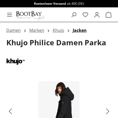
Kostenloser Versand
ab 40€ (DE)
alt springen
War
Damen
Marken
Khujo
Jacken
Khujo Philice Damen Parka
Bildergalerie überspringen