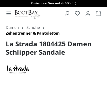
Kostenloser Versand
ab 40€ (DE)
alt springen
War
Damen
Schuhe
Zehentrenner & Pantoletten
La Strada 1804425 Damen
Schlipper Sandale
Bildergalerie überspringen