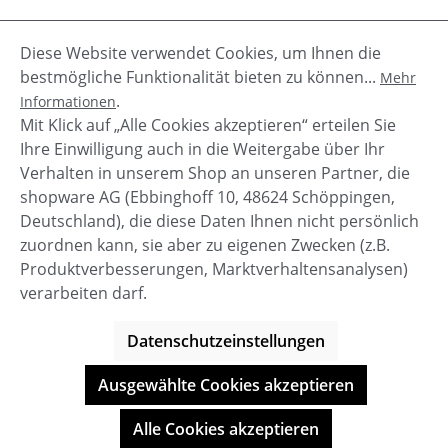
Diese Website verwendet Cookies, um Ihnen die
Beschreibung
bestmögliche Funktionalität bieten zu können...
Mehr
Der Slipper 1804425 ist ein hübsches Model mit
.
Informationen
großem Knoten als Riemen. Er hat eine silber
Mit Klick auf „Alle Cookies akzeptieren“ erteilen Sie
Umrandung um die Sohle als Eyech…
Mehr
Ihre Einwilligung auch in die Weitergabe über Ihr
Verhalten in unserem Shop an unseren Partner, die
shopware AG (Ebbinghoff 10, 48624 Schöppingen,
Deutschland), die diese Daten Ihnen nicht persönlich
zuordnen kann, sie aber zu eigenen Zwecken (z.B.
Service-Hotline
Produktverbesserungen, Marktverhaltensanalysen)
verarbeiten darf.
Shop Service
Datenschutzeinstellungen
Informationen
Ausgewählte Cookies akzeptieren
© BOOTBAY-n-others
Alle Cookies akzeptieren
Alle Preise inkl. gesetzl. Mehrwertsteuer zzgl.
Versandkosten