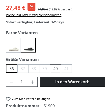
27,48 €
%
54,95 €
(49.99% gespart)
Preise inkl. MwSt. zzgl. Versandkosten
Sofort verfügbar, Lieferzeit: 1-2 days
auswählen
Farbe Varianten
(Diese Option ist zurzeit nicht verfügbar.)
creme weiß
schwarz
auswählen
Größe Varianten
36
37
38
39
40
41
(Diese Option ist zurzeit nicht verfügbar.)
(Diese Option ist zurzeit nicht verfügbar.)
(Diese Option ist zurzeit nicht verfügbar.)
(Diese Option ist zurzeit nicht 
Produkt Anzahl: Gib den gewünschten Wer
In den Warenkorb
Zum Merkzettel hinzufügen
Produktnummer:
LS1909